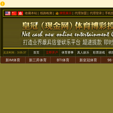
收藏本站
|
线路检测
|
牌照展示
|
代理加盟
|
代理登录
|
手机
首页
立即开户
体育赛事
真人娱乐
彩票游戏
棋
北京时间：3:05:37
新IM体育
新三昇体育
BTI体育
新皇冠体育
98