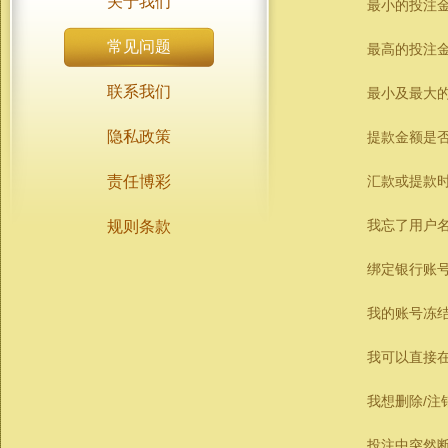
关于我们
最小的投注
常见问题
最高的投注
联系我们
最小及最大
隐私政策
提款金额是
责任博彩
汇款或提款
我忘了用户
规则条款
绑定银行账
我的账号冻
我可以直接在
我想删除/注
投注中突然