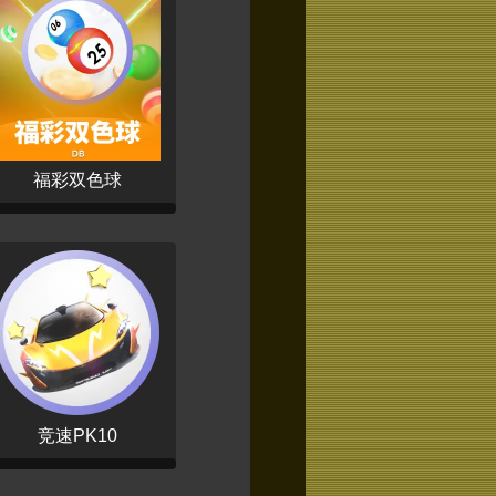
立刻开始
福彩双色球
立刻开始
竞速PK10