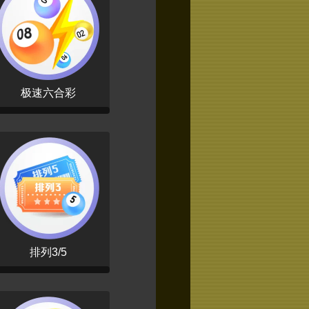
立刻开始
极速六合彩
立刻开始
排列3/5