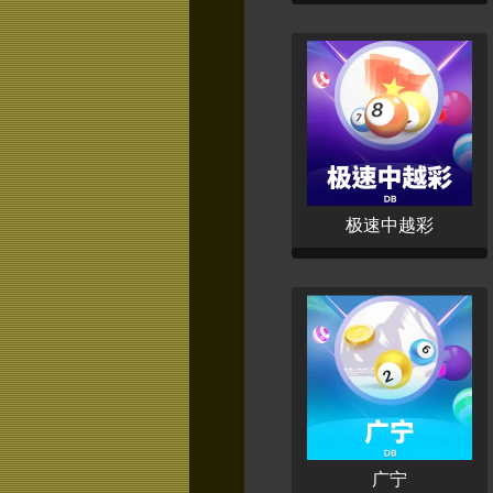
立刻开始
极速中越彩
立刻开始
广宁