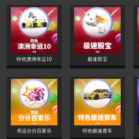
立刻开始
立刻开始
特色澳洲幸运10
极速骰宝
立刻开始
立刻开始
幸运分分百家乐
特色极速赛车