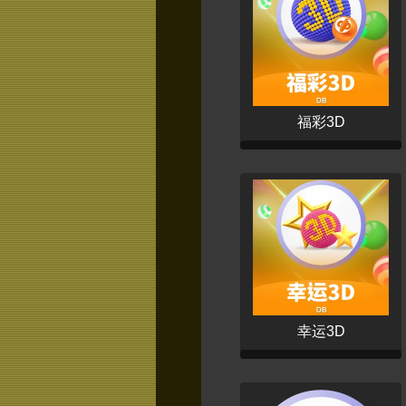
立刻开始
福彩3D
立刻开始
幸运3D