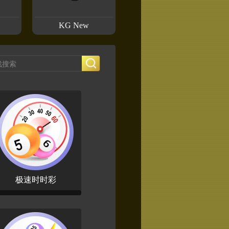
KG New
极速时时彩