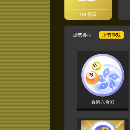
DB 彩票
所有游戏
香港六合彩