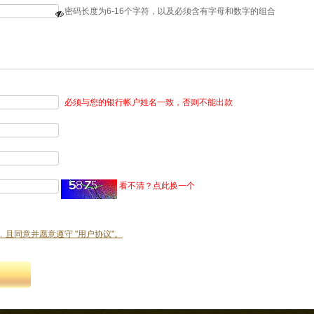
密码长度为6-16个字符，以及必须含有字母和数字的组合
必须与您的银行帐户姓名一致，否则不能出款
看不清？点此换一个
且同意并愿意遵守 "用户协议"。