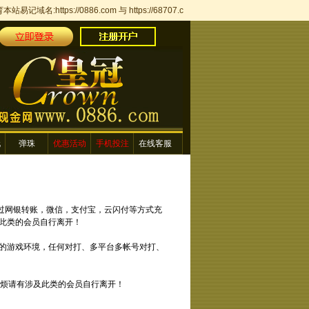
记域名:https://0886.com 与 https://68707.com 避免进入不了本站娱乐 请您在打
玩
弹珠
优惠活动
手机投注
在线客服
通过网银转账，微信，支付宝，云闪付等方式充
及此类的会员自行离开！
开的游戏环境，任何对打、多平台多帐号对打、
，烦请有涉及此类的会员自行离开！