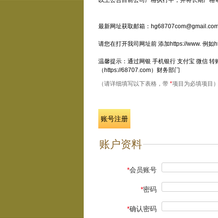
以上公告目前公司严格执行中，并将长期严格审
最新网址获取邮箱：hg68707com@gmail.c
请您在打开我司网址前 添加https://www. 例如
温馨提示：通过网银 手机银行 支付宝 微信 转账
（https://68707.com）财务部门
（请详细填写以下表格，带
*
项目为必填项目
账号注册
账户资料
*
会员账号
*
密码
*
确认密码