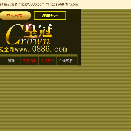
名:https://0886.com 与 https://68707.com 避免进入不了本站娱乐 请您在打开我
玩
弹珠
优惠活动
手机投注
在线客服