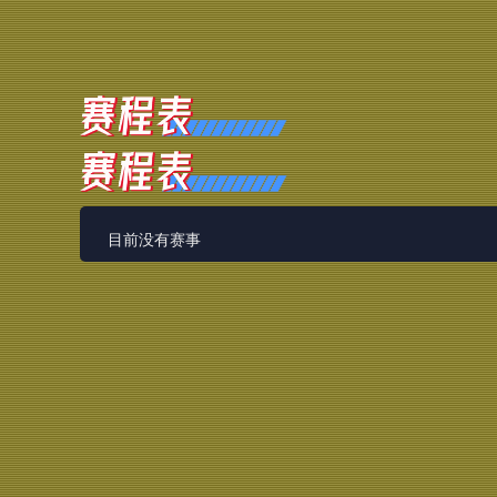
目前没有赛事